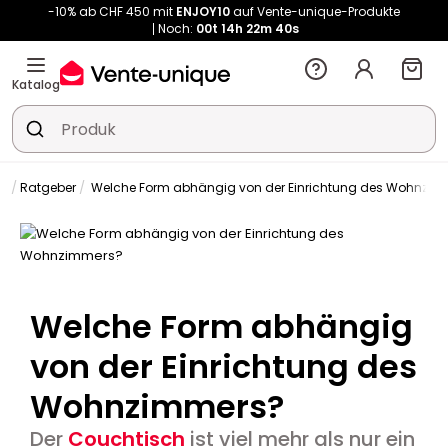
-10% ab CHF 450 mit
ENJOY10
auf Vente-unique-Produkte
Noch:
00t
14h
22m
39s
Katalog
ng
Ratgeber
Welche Form abhängig von der Einrichtung des Wohnzim
Welche Form abhängig
von der Einrichtung des
Wohnzimmers?
Der
Couchtisch
ist viel mehr als nur ein