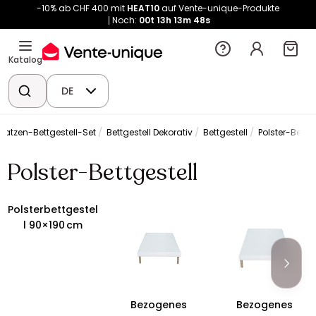
-10% ab CHF 400 mit
HEAT10
auf Vente-unique-Produkte
Noch:
00t
13h
13m
48s
Katalog
DE
tratzen-Bettgestell-Set
Bettgestell Dekorativ
Bettgestell
Polster-Bettge
Polster-Bettgestell
Polsterbettgestel
l 90×190 cm
Bezogenes
Bezogenes