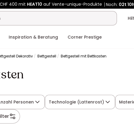
 CHF 400 mit
HEAT10
auf Vente-unique-Produkte
Noch:
02t
10h
Hi
Inspiration & Beratung
Corner Prestige
ttgestell Dekorativ
Bettgestell
Bettgestell mit Bettkasten
asten
Anzahl Personen
Technologie (Lattenrost)
Materi
ilter