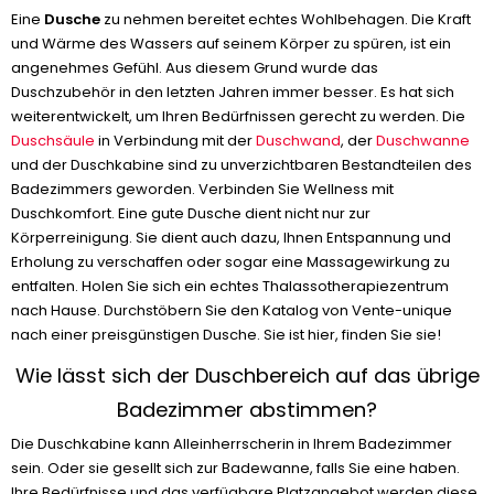
Eine
Dusche
zu nehmen bereitet echtes Wohlbehagen. Die Kraft
und Wärme des Wassers auf seinem Körper zu spüren, ist ein
angenehmes Gefühl. Aus diesem Grund wurde das
Duschzubehör in den letzten Jahren immer besser. Es hat sich
weiterentwickelt, um Ihren Bedürfnissen gerecht zu werden. Die
Duschsäule
in Verbindung mit der
Duschwand
, der
Duschwanne
und der Duschkabine sind zu unverzichtbaren Bestandteilen des
Badezimmers geworden. Verbinden Sie Wellness mit
Duschkomfort. Eine gute Dusche dient nicht nur zur
Körperreinigung. Sie dient auch dazu, Ihnen Entspannung und
Erholung zu verschaffen oder sogar eine Massagewirkung zu
entfalten. Holen Sie sich ein echtes Thalassotherapiezentrum
nach Hause. Durchstöbern Sie den Katalog von Vente-unique
nach einer preisgünstigen Dusche. Sie ist hier, finden Sie sie!
Wie lässt sich der Duschbereich auf das übrige
Badezimmer abstimmen?
Die Duschkabine kann Alleinherrscherin in Ihrem Badezimmer
sein. Oder sie gesellt sich zur Badewanne, falls Sie eine haben.
Ihre Bedürfnisse und das verfügbare Platzangebot werden diese