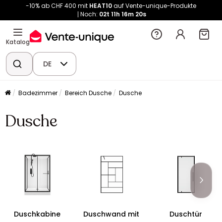
-10% ab CHF 400 mit
HEAT10
auf Vente-unique-Produkte
Noch:
02t
11h
16m
20s
Katalog
DE
Badezimmer
Bereich Dusche
Dusche
Dusche
Duschkabine
Duschwand mit
Duschtür