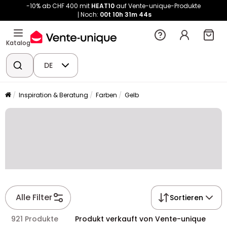
-10% ab CHF 400 mit
HEAT10
auf Vente-unique-Produkte
Noch:
00t
10h
31m
44s
Katalog
DE
Inspiration & Beratung
Farben
Gelb
Alle Filter
Sortieren
921 Produkte
Produkt verkauft von Vente-unique