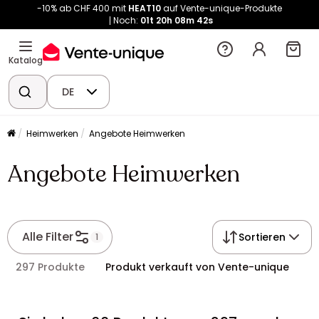
-10% ab CHF 400 mit
HEAT10
auf Vente-unique-Produkte
Noch:
01t
20h
08m
42s
Katalog
DE
Heimwerken
Angebote Heimwerken
Angebote Heimwerken
Alle Filter
Sortieren
1
297 Produkte
Produkt verkauft von Vente-unique