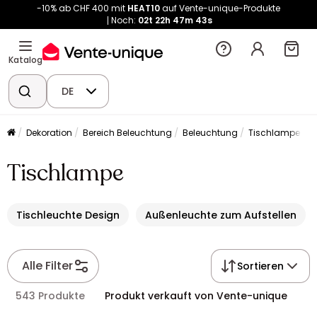
-10% ab CHF 400 mit
HEAT10
auf Vente-unique-Produkte
Noch:
02t
22h
47m
43s
Katalog
DE
Dekoration
Bereich Beleuchtung
Beleuchtung
Tischlampe
Tischlampe
Tischleuchte Design
Außenleuchte zum Aufstellen
Alle Filter
Sortieren
543 Produkte
Produkt verkauft von Vente-unique