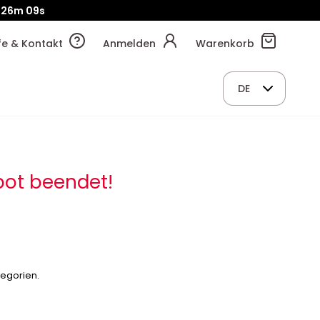
26m
09s
lfe & Kontakt
Anmelden
Warenkorb
DE
ot beendet!
tegorien.