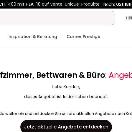
 CHF 400 mit
HEAT10
auf Vente-unique-Produkte
Noch:
02t
18h
Hi
Inspiration & Beratung
Corner Prestige
afzimmer, Bettwaren & Büro
:
Angeb
Liebe Kunden,
dieses Angebot ist leider schon beendet.
ie weiter ein und entdecken Sie unsere aktuellen Angebote nach Ka
Jetzt aktuelle Angebote entdecken