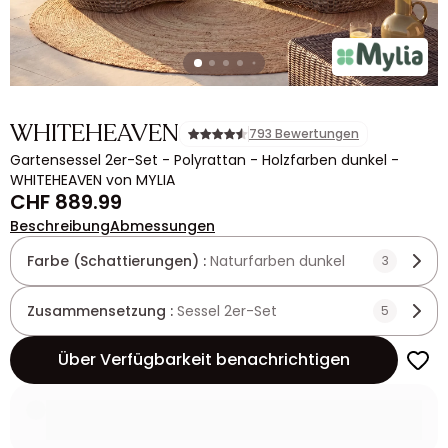
WHITEHEAVEN
793 Bewertungen
Gartensessel 2er-Set - Polyrattan - Holzfarben dunkel -
WHITEHEAVEN von MYLIA
CHF 889.99
Beschreibung
Abmessungen
Farbe (Schattierungen) :
Naturfarben dunkel
3
Zusammensetzung :
Sessel 2er-Set
5
Über Verfügbarkeit benachrichtigen