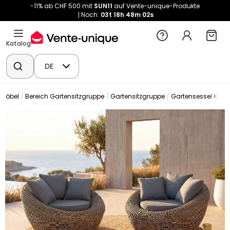
-11% ab CHF 500 mit
SUN11
auf Vente-unique-Produkte
Noch:
03t
18h
48m
02s
Katalog
DE
nmöbel
Bereich Gartensitzgruppe
Gartensitzgruppe
Gartensessel Klas