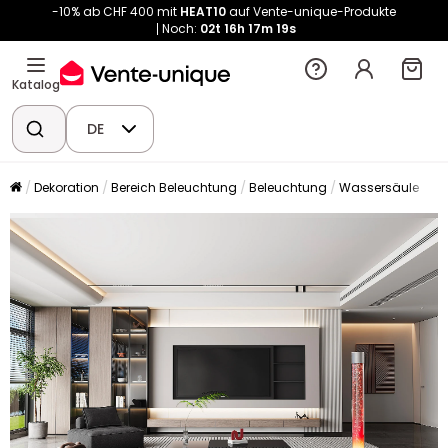
-10% ab CHF 400 mit
HEAT10
auf Vente-unique-Produkte
Noch:
02t
16h
17m
18s
Katalog
DE
Dekoration
Bereich Beleuchtung
Beleuchtung
Wassersäule