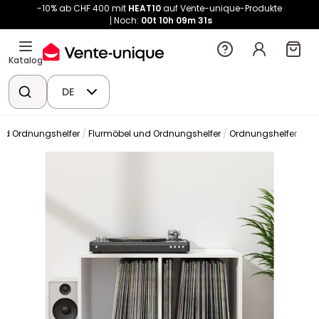
-10% ab CHF 400 mit
HEAT10
auf Vente-unique-Produkte
Noch:
00t
10h
09m
30s
Katalog
DE
und Ordnungshelfer
Flurmöbel und Ordnungshelfer
Ordnungshelfer
CD