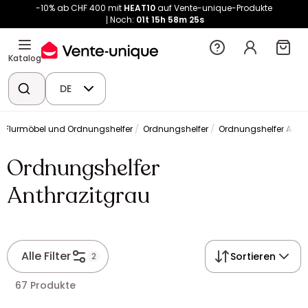
-10% ab CHF 400 mit
HEAT10
auf Vente-unique-Produkte
Noch:
01t
15h
58m
25s
Katalog
DE
Flurmöbel und Ordnungshelfer
Ordnungshelfer
Ordnungshelfer Anthr
Ordnungshelfer
Anthrazitgrau
Alle Filter
Sortieren
2
67 Produkte