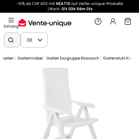
-10% ab CHF 400 mit
HEAT10
auf Vente-unique-Produkte
Noch:
01t
03h
56m
00s
Katalog
DE
Garten
Gartenmöbel
Garten Essgruppe Klassisch
Gartenstuhl Klassi