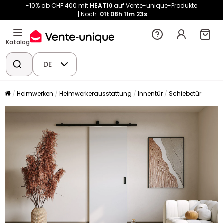
-10% ab CHF 400 mit
HEAT10
auf Vente-unique-Produkte
Noch:
01t
08h
11m
23s
Katalog
DE
Heimwerken
Heimwerkerausstattung
Innentür
Schiebetür