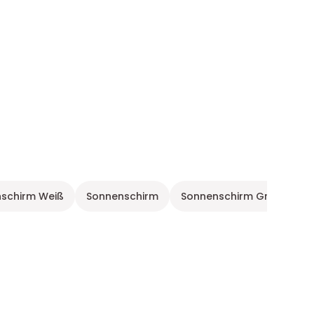
schirm Weiß
Sonnenschirm
Sonnenschirm Grau
G