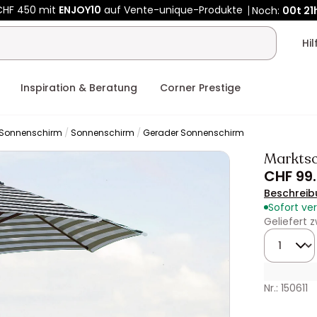
CHF 450 mit
ENJOY10
auf Vente-unique-Produkte
Noch:
00t
21
Hi
Inspiration & Beratung
Corner Prestige
 Sonnenschirm
Sonnenschirm
Gerader Sonnenschirm
Markts
CHF 99
Beschreib
Sofort ve
Geliefert
Menge
Nr.: 150611