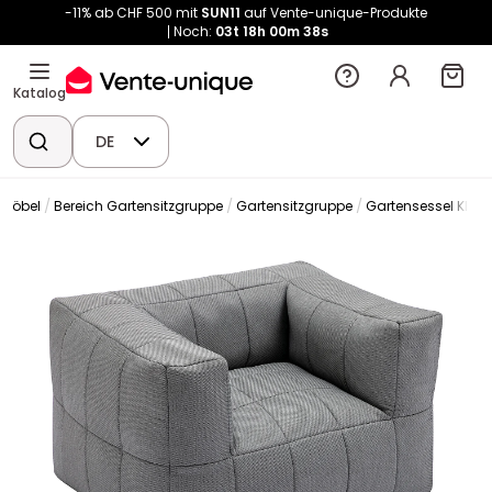
-11% ab CHF 500 mit
SUN11
auf Vente-unique-Produkte
Noch:
03t
18h
00m
38s
Katalog
DE
nmöbel
Bereich Gartensitzgruppe
Gartensitzgruppe
Gartensessel Klas