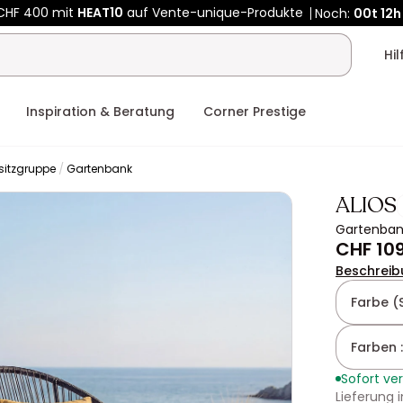
CHF 400 mit
HEAT10
auf Vente-unique-Produkte
Noch:
00t
12h
Hi
Inspiration & Beratung
Corner Prestige
sitzgruppe
Gartenbank
ALIOS
Gartenbank
CHF 109
Beschreib
Farbe (
Farben 
Sofort ve
Lieferung 