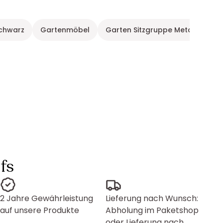
Schwarz
Gartenmöbel
Garten Sitzgruppe Metall
Ga
fs
2 Jahre Gewährleistung
Lieferung nach Wunsch:
auf unsere Produkte
Abholung im Paketshop
oder Lieferung nach