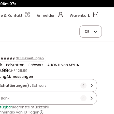
06m
07s
lfe & Kontakt
Anmelden
Warenkorb
DE
329 Bewertungen
 - Polyrattan - Schwarz - ALIOS III von MYLIA
.99
CHF 129.99
ung
Abmessungen
Schattierungen) :
Schwarz
4
:
Bank
6
rfügbar
Begrenzte Stückzahl!
innerhalb von 10 Tagen