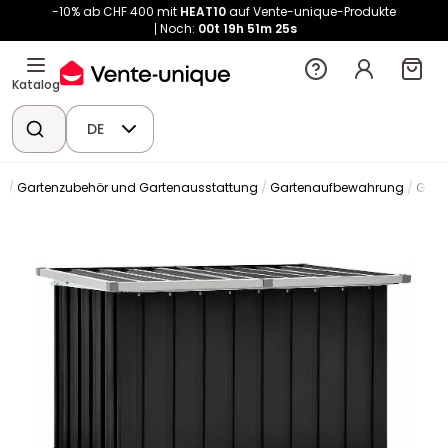
-10% ab CHF 400 mit
HEAT10
auf Vente-unique-Produkte
Noch:
00t
19h
51m
24s
Katalog
DE
n
Gartenzubehör und Gartenausstattung
Gartenaufbewahrung
Gart