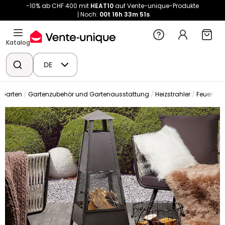
-10% ab CHF 400 mit
HEAT10
auf Vente-unique-Produkte
Noch:
00t
16h
33m
51s
Katalog
DE
Garten
Gartenzubehör und Gartenausstattung
Heizstrahler
Feuersch