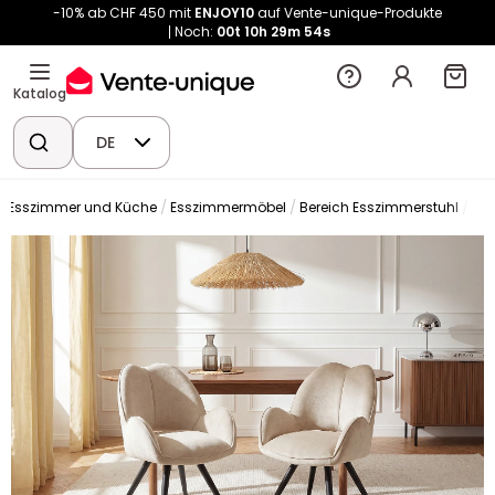
-10% ab CHF 450 mit
ENJOY10
auf Vente-unique-Produkte
Noch:
00t
10h
29m
54s
Katalog
DE
Esszimmer und Küche
Esszimmermöbel
Bereich Esszimmerstuhl
Stu