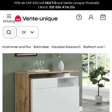
-10% ab CHF 400 mit
HEAT10
auf Vente-unique-Produkte
Noch:
02t
03h
47m
20s
Katalog
DE
ohnzimmer und Flur
Barmöbel
Hausbar Klassisch
Bartisch und Hau