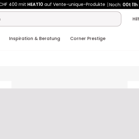
 CHF 400 mit
HEAT10
auf Vente-unique-Produkte
Noch:
00t
11h
Hi
Inspiration & Beratung
Corner Prestige
ceholder
placeholder