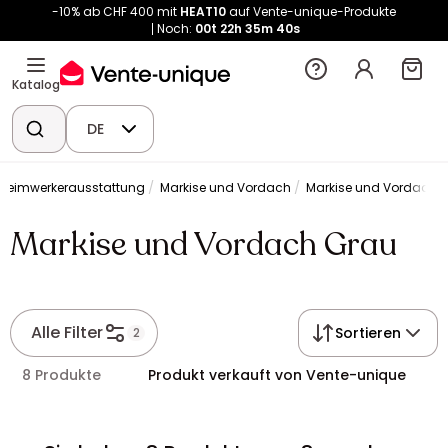
-10% ab CHF 400 mit
HEAT10
auf Vente-unique-Produkte
Noch:
00t
22h
35m
40s
Katalog
DE
Heimwerkerausstattung
Markise und Vordach
Markise und Vordach 
Markise und Vordach Grau
Alle Filter
Sortieren
2
8 Produkte
Produkt verkauft von Vente-unique