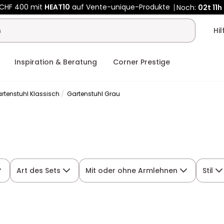
 CHF 400 mit
HEAT10
auf Vente-unique-Produkte
Noch:
02t
11h
Hi
Inspiration & Beratung
Corner Prestige
rtenstuhl Klassisch
Gartenstuhl Grau
Art des Sets
Mit oder ohne Armlehnen
Stil