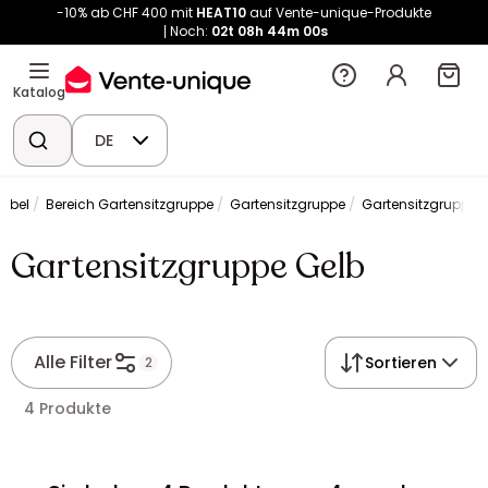
-10% ab CHF 400 mit
HEAT10
auf Vente-unique-Produkte
Noch:
02t
08h
44m
00s
Katalog
DE
öbel
Bereich Gartensitzgruppe
Gartensitzgruppe
Gartensitzgruppe 
Gartensitzgruppe Gelb
Alle Filter
Sortieren
2
4 Produkte