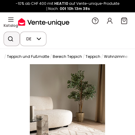
-10% ab CHF 400 mit
HEAT10
auf Vente-unique-Produkte
Noch:
00t
10h
13m
38s
Katalog
DE
on
Teppich und Fußmatte
Bereich Teppich
Teppich
Wohnzimmertep