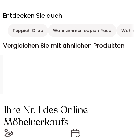
Entdecken Sie auch
Teppich Grau
Wohnzimmerteppich Rosa
Wohnz
Vergleichen Sie mit ähnlichen Produkten
Ihre Nr. 1 des Online-
Möbelverkaufs