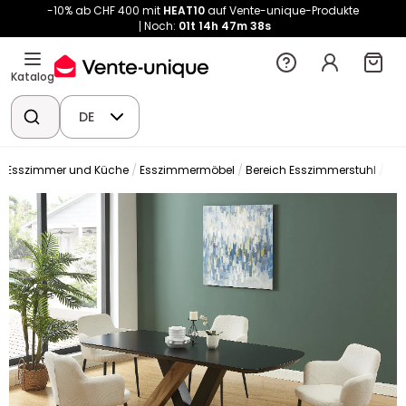
-10% ab CHF 400 mit
HEAT10
auf Vente-unique-Produkte
Noch:
01t
14h
47m
37s
Katalog
DE
Esszimmer und Küche
Esszimmermöbel
Bereich Esszimmerstuhl
Stu