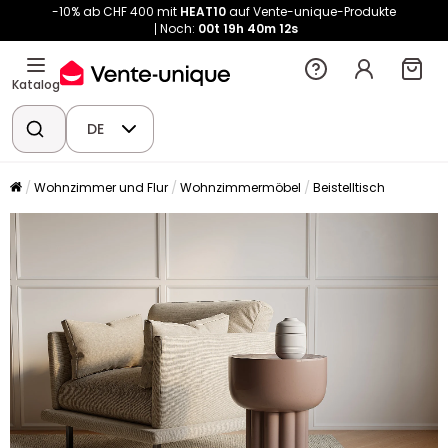
-10% ab CHF 400 mit
HEAT10
auf Vente-unique-Produkte
Noch:
00t
19h
40m
12s
Katalog
DE
Wohnzimmer und Flur
Wohnzimmermöbel
Beistelltisch