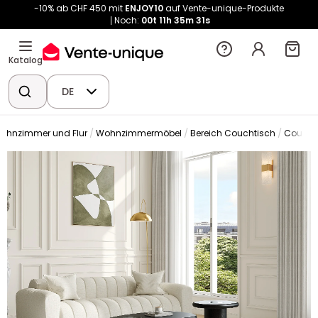
-10% ab CHF 450 mit
ENJOY10
auf Vente-unique-Produkte
Noch:
00t
11h
35m
30s
Katalog
DE
ohnzimmer und Flur
Wohnzimmermöbel
Bereich Couchtisch
Coucht