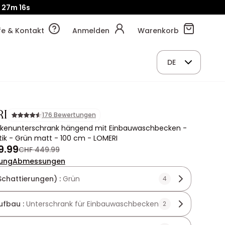
27m
13s
lfe & Kontakt
Anmelden
Warenkorb
DE
I
176 Bewertungen
enunterschrank hängend mit Einbauwaschbecken -
tik - Grün matt - 100 cm - LOMERI
9.99
CHF 449.99
ung
Abmessungen
Schattierungen) :
Grün
4
ufbau :
Unterschrank für Einbauwaschbecken
2