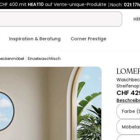
 CHF 400 mit
HEAT10
auf Vente-unique-Produkte
Noch:
02t
17h
Hi
Inspiration & Beratung
Corner Prestige
eckenmöbel
Einzelwaschtisch
LOMER
Waschbeck
Streifenop
CHF 42
Beschreib
Farbe (
Möbela