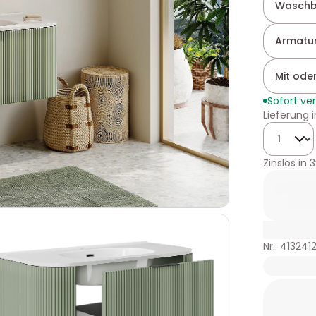
Waschb
Armatur
Mit ode
Sofort ve
Lieferung 
Menge
Zinslos in
3
Nr.: 413241