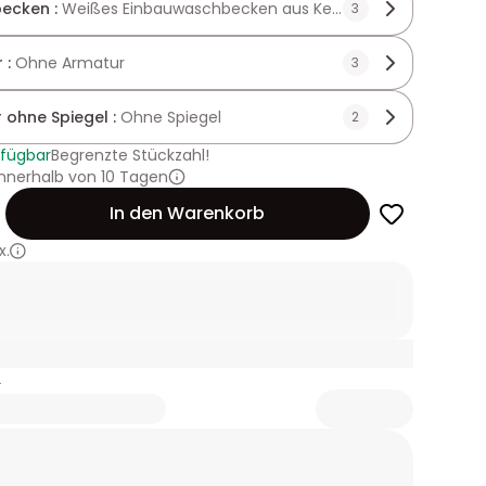
ecken :
Weißes Einbauwaschbecken aus Keramik
3
 :
Ohne Armatur
3
r ohne Spiegel :
Ohne Spiegel
2
rfügbar
Begrenzte Stückzahl!
innerhalb von 10 Tagen
In den Warenkorb
x.
2