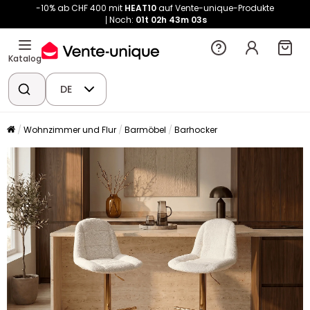
-10% ab CHF 400 mit
HEAT10
auf Vente-unique-Produkte
Noch:
01t
02h
43m
03s
Katalog
DE
Wohnzimmer und Flur
Barmöbel
Barhocker