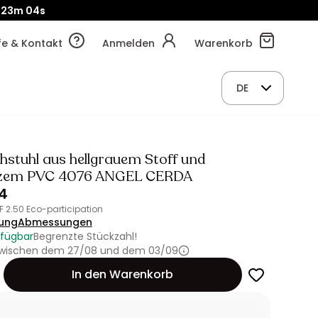
23m
02s
lfe & Kontakt
Anmelden
Warenkorb
DE
hstuhl aus hellgrauem Stoff und
zem PVC 4076 ANGEL CERDA
4
HF 2.50 Eco-participation
ung
Abmessungen
rfügbar
Begrenzte Stückzahl!
 zwischen dem 27/08 und dem 03/09
In den Warenkorb