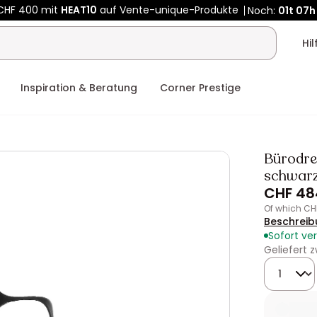
CHF 400 mit
HEAT10
auf Vente-unique-Produkte
Noch:
01t
07h
Hi
Inspiration & Beratung
Corner Prestige
Bürodre
schwar
CHF 48
of which C
Beschreib
Sofort ve
Geliefert
Menge