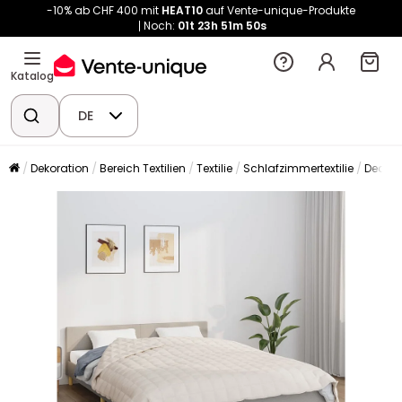
-10% ab CHF 400 mit
HEAT10
auf Vente-unique-Produkte
Noch:
01t
23h
51m
50s
Katalog
DE
Dekoration
Bereich Textilien
Textilie
Schlafzimmertextilie
Decke