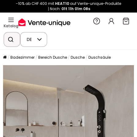
-10% ab CHF 400 mit
HEAT10
auf Vente-unique-Produkte
Noch:
01t
11h
01m
08s
Katalog
DE
Badezimmer
Bereich Dusche
Dusche
Duschsäule