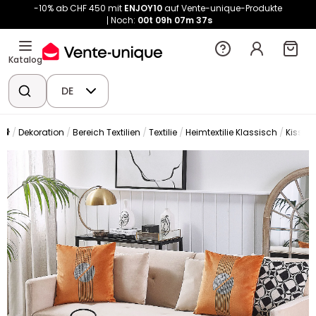
-10% ab CHF 450 mit
ENJOY10
auf Vente-unique-Produkte
Noch:
00t
09h
07m
37s
Katalog
DE
Dekoration
Bereich Textilien
Textilie
Heimtextilie Klassisch
Kissen