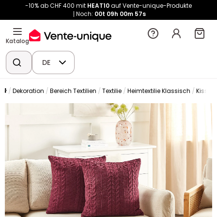
-10% ab CHF 400 mit
HEAT10
auf Vente-unique-Produkte
Noch:
00t
09h
00m
57s
Katalog
DE
Dekoration
Bereich Textilien
Textilie
Heimtextilie Klassisch
Kissen