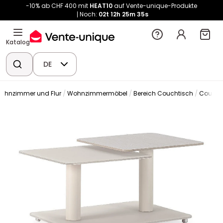
-10% ab CHF 400 mit
HEAT10
auf Vente-unique-Produkte
Noch:
02t
12h
25m
34s
Katalog
DE
ohnzimmer und Flur
Wohnzimmermöbel
Bereich Couchtisch
Coucht