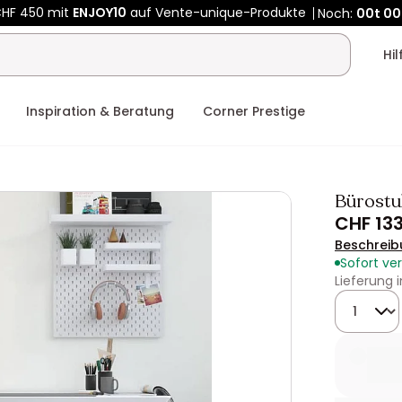
CHF 450 mit
ENJOY10
auf Vente-unique-Produkte
Noch:
00t
00
Hi
Inspiration & Beratung
Corner Prestige
Bürostu
CHF 13
Beschreib
Sofort ve
Lieferung 
Menge