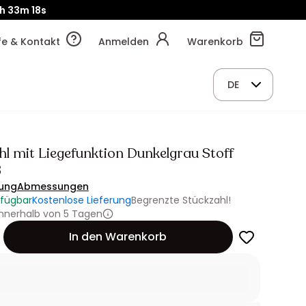
h
33m
17s
lfe & Kontakt
Anmelden
Warenkorb
DE
hl mit Liegefunktion Dunkelgrau Stoff
3
ung
Abmessungen
rfügbar
Kostenlose Lieferung
Begrenzte Stückzahl!
innerhalb von 5 Tagen
In den Warenkorb