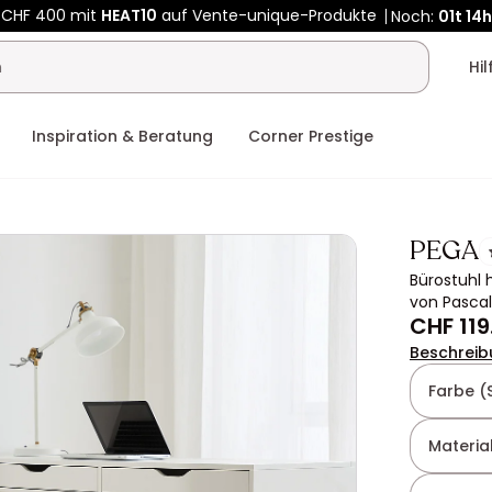
 CHF 400 mit
HEAT10
auf Vente-unique-Produkte
Noch:
01t
14h
Hi
Inspiration & Beratung
Corner Prestige
PEGA
Bürostuhl 
von Pascal
CHF 119
Beschreib
Farbe (
Material