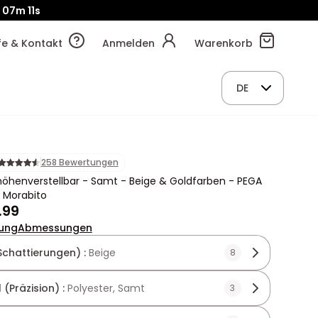
07m
09s
lfe & Kontakt
Anmelden
Warenkorb
DE
258 Bewertungen
höhenverstellbar - Samt - Beige & Goldfarben - PEGA
 Morabito
.99
ung
Abmessungen
Schattierungen) :
Beige
8
 (Präzision) :
Polyester, Samt
3