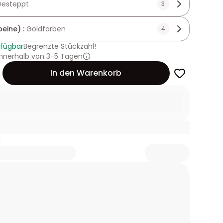
Gesteppt
3
beine) :
Goldfarben
4
rfügbar
Begrenzte Stückzahl!
innerhalb von 3-5 Tagen
In den Warenkorb
1