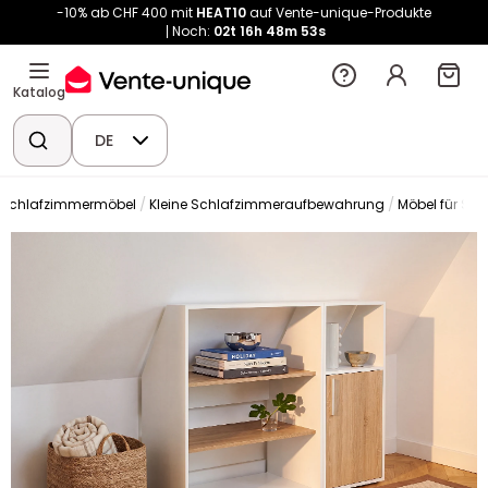
-10% ab CHF 400 mit
HEAT10
auf Vente-unique-Produkte
Noch:
02t
16h
48m
53s
Katalog
DE
Schlafzimmermöbel
Kleine Schlafzimmeraufbewahrung
Möbel für Sc