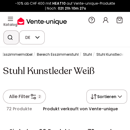
-10% ab CHF 400 mit
HEAT10
auf Vente-unique-Produkte
Noch:
02t
21h
10m
27s
Katalog
DE
Esszimmermöbel
Bereich Esszimmerstuhl
Stuhl
Stuhl Kunstleder W
Stuhl Kunstleder Weiß
Alle Filter
Sortieren
2
72 Produkte
Produkt verkauft von Vente-unique