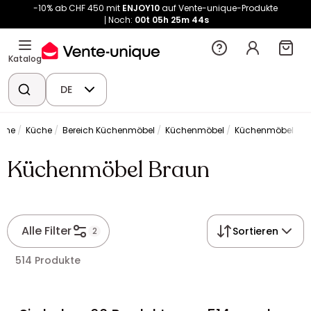
-10% ab CHF 450 mit
ENJOY10
auf Vente-unique-Produkte
Noch:
00t
05h
25m
43s
Katalog
DE
üche
Küche
Bereich Küchenmöbel
Küchenmöbel
Küchenmöbel Br
Küchenmöbel Braun
Alle Filter
Sortieren
2
514 Produkte