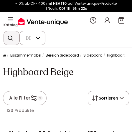
-10% ab CHF 400 mit
HEAT10
auf Vente-unique-Produkte
Noch:
00t
11h
51m
22s
Katalog
DE
che
Esszimmermöbel
Bereich Sideboard
Sideboard
Highboard Be
Highboard Beige
Alle Filter
Sortieren
2
130 Produkte