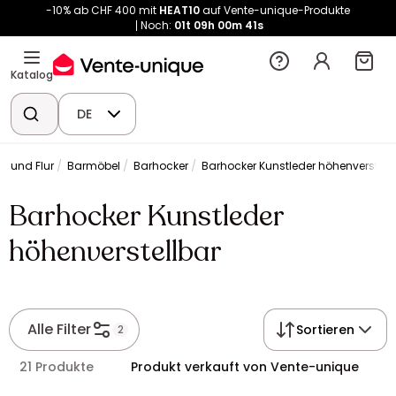
-10% ab CHF 400 mit
HEAT10
auf Vente-unique-Produkte
Noch:
01t
09h
00m
40s
Katalog
DE
 und Flur
Barmöbel
Barhocker
Barhocker Kunstleder höhenverstell
Barhocker Kunstleder
höhenverstellbar
Alle Filter
Sortieren
2
21 Produkte
Produkt verkauft von Vente-unique