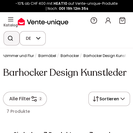
-10% ab CHF 400 mit
HEAT10
auf Vente-unique-Produkte
Noch:
00t
19h
12m
35s
Katalog
DE
hnzimmer und Flur
Barmöbel
Barhocker
Barhocker Design Kunstled
Barhocker Design Kunstleder
Alle Filter
Sortieren
2
7 Produkte