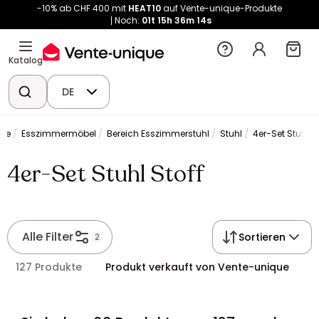
-10% ab CHF 400 mit
HEAT10
auf Vente-unique-Produkte
Noch:
01t
15h
36m
13s
Katalog
DE
che
Esszimmermöbel
Bereich Esszimmerstuhl
Stuhl
4er-Set Stuhl St
4er-Set Stuhl Stoff
Alle Filter
Sortieren
2
127 Produkte
Produkt verkauft von Vente-unique