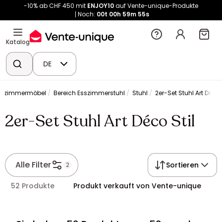
-10% ab CHF 450 mit
ENJOY10
auf Vente-unique-Produkte
Noch:
00t
00h
59m
55s
Katalog
DE
sszimmermöbel
Bereich Esszimmerstuhl
Stuhl
2er-Set Stuhl Art Déco 
2er-Set Stuhl Art Déco Stil
Alle Filter
Sortieren
2
52 Produkte
Produkt verkauft von Vente-unique