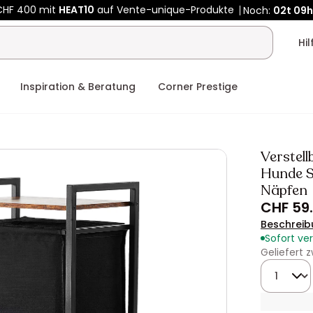
CHF 400 mit
HEAT10
auf Vente-unique-Produkte
Noch:
02t
09h
Hi
Inspiration & Beratung
Corner Prestige
Verstell
Hunde S
Näpfen
CHF 59
Beschreib
Sofort ve
Geliefert
Menge