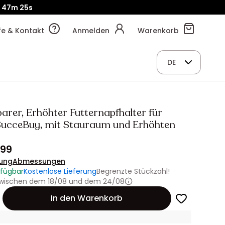
47m
22s
lfe & Kontakt
Anmelden
Warenkorb
DE
barer, Erhöhter Futternapfhalter für
ucceBuy, mit Stauraum und Erhöhten
.99
ung
Abmessungen
rfügbar
Kostenlose Lieferung
Begrenzte Stückzahl!
 zwischen dem 18/08 und dem 24/08
In den Warenkorb