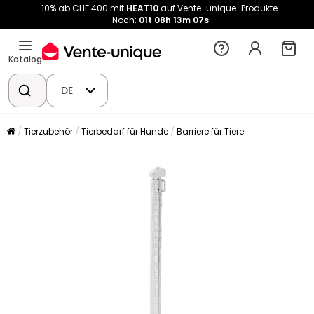
-10% ab CHF 400 mit
HEAT10
auf Vente-unique-Produkte
Noch:
01t
08h
13m
07s
Katalog
DE
Tierzubehör
Tierbedarf für Hunde
Barriere für Tiere