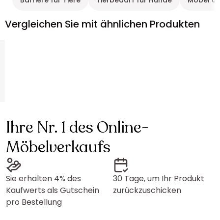
Barriere für Tiere
Tierbedarf für Hunde
Möbel un
Vergleichen Sie mit ähnlichen Produkten
Ihre Nr. 1 des Online-
Möbelverkaufs
Sie erhalten 4% des
30 Tage, um Ihr Produkt
Kaufwerts als Gutschein
zurückzuschicken
pro Bestellung