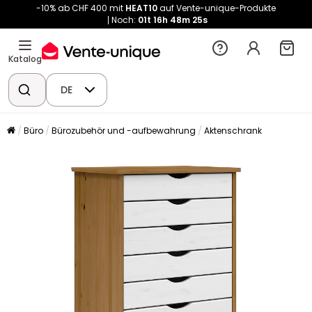
-10% ab CHF 400 mit
HEAT10
auf Vente-unique-Produkte
Noch:
01t
16h
48m
24s
Katalog
DE
Büro
Bürozubehör und -aufbewahrung
Aktenschrank